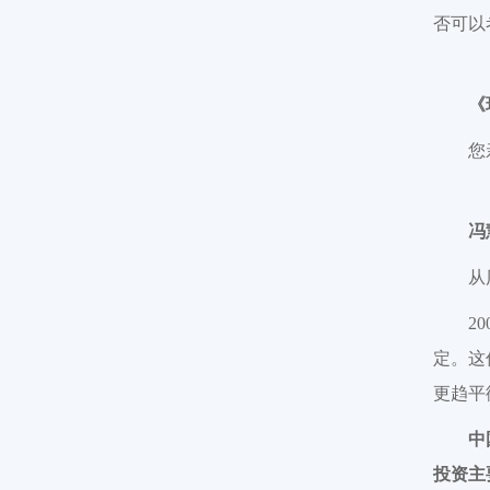
否可以
《
您
冯
从
2
定。这
更趋平
中
投资主