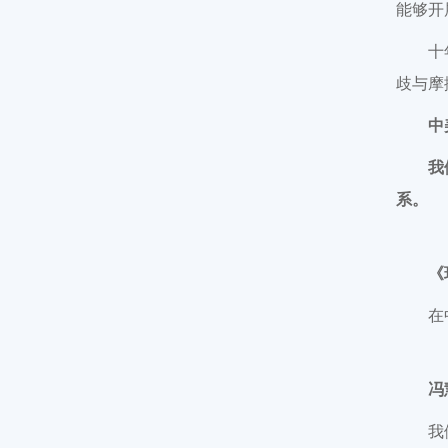
能够开
十
歧与摩
中
我
系。
《
在
冯
我