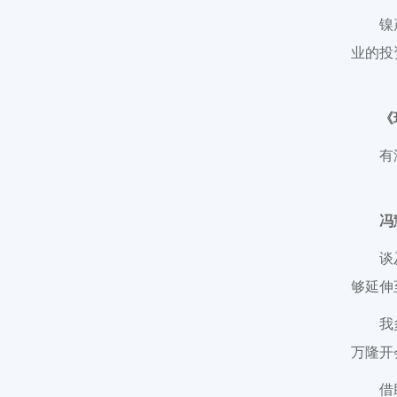
镍
业的投
《
有
冯
谈
够延伸
我
万隆开
借