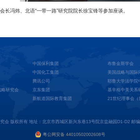
会长冯炜、北语“一带一路”研究院院长徐宝锋等参加座谈。
中国保利集团
布鲁金斯学会
中国化工集团
美国战略与国际
腾讯公司
耶鲁大学法学院
战略研究会
京东集团
基辛格中美关系
新航道国际教育集团
21世纪理事会
究会 版权所有 地址：北京市西城区新兴东巷13号院京盐融园D1-D2 邮编:1
粤公网安备 44010502002608号