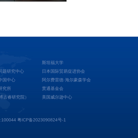
斯坦福大学
问题研究中心
日本国际贸易促进协会
中国中心
阿尔费雷德·海尔豪森学会
研究所
贯通基金会
（博古睿研究院）
美国威尔逊中心
00044
粤ICP备2023090824号-1