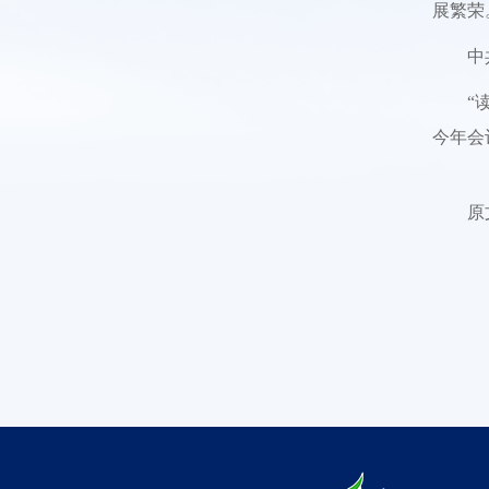
展繁荣
中
“
今年会
原