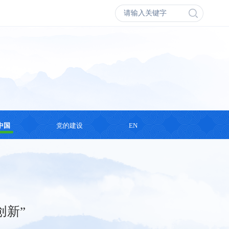
中国
党的建设
EN
会议
学习思想
丛书
支部活动
录片
创新”
演讲