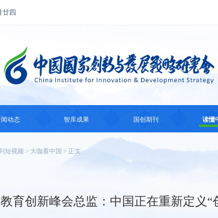
月廿四
新闻动态
智库成果
国创期刊
读懂
国创动态
思想成果
国创会刊
国际
列短视频
>
大咖看中国
> 正文
热点观察
智库研究
国际智库动态
系列
纪
教育创新峰会总监：中国正在重新定义“
主题