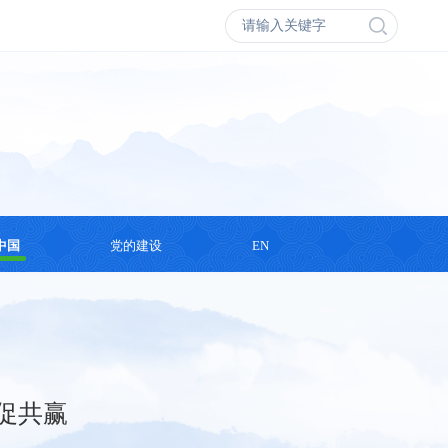
中国
党的建设
EN
会议
学习思想
丛书
支部活动
录片
促共赢
演讲