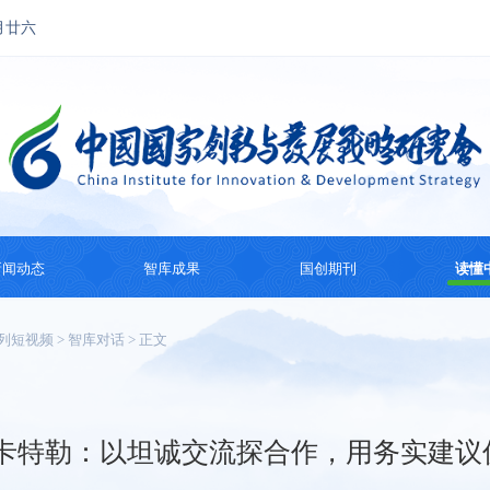
月廿六
新闻动态
智库成果
国创期刊
读懂
国创动态
思想成果
国创会刊
国际
列短视频
>
智库对话
> 正文
热点观察
智库研究
国际智库动态
系列
纪
·卡特勒：以坦诚交流探合作，用务实建议
主题