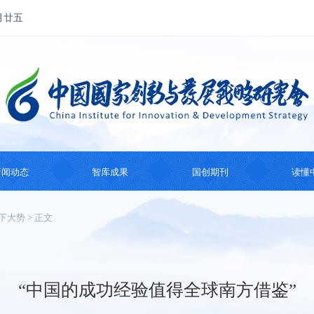
月廿五
新闻动态
智库成果
国创期刊
读懂
国创动态
思想成果
国创会刊
国际
下大势
> 正文
热点观察
智库研究
国际智库动态
系列
纪
“中国的成功经验值得全球南方借鉴”
主题