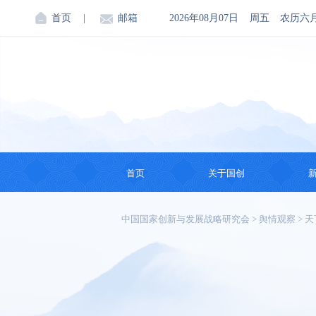
首页
|
邮箱
2026年08月07日
周五
农历六
首页
关于国创
机构简介
中国国家创新与发展战略研究会
>
舆情观察
>
天
创始人
会领导
理事会