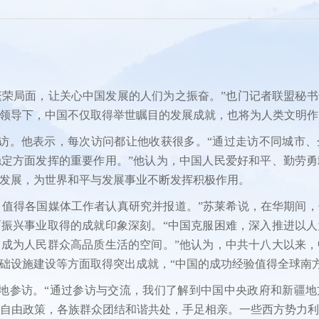
系列
新青年
国际
电
繁荣局面，让关心中国发展的人们为之振奋。”也门记者联盟秘
领导下，中国不仅取得举世瞩目的发展成就，也将为人类文明作
图
访。他表示，每次访问都让他收获很多。“通过走访不同城市、
定方面发挥的重要作用。”他认为，中国人民爱好和平、勤劳
发展，为世界和平与发展事业不断发挥积极作用。
，值得各国媒体工作者认真研究并报道。”苏莱希说，在华期间
振兴事业取得的成就印象深刻。“中国克服困难，深入推进以
成为人民群众高品质生活的空间。”他认为，中共十八大以来
础设施建设等方面取得突出成就，“中国的成功经验值得全球南方
地参访。“通过参访与交流，我们了解到中国中央政府和新疆地
自由政策，各族群众团结和谐共处，手足相亲。一些西方势力