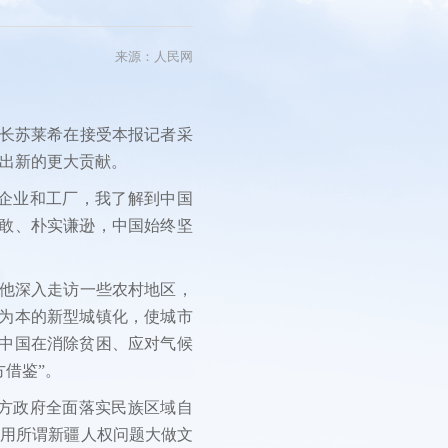
短视频
看中国
来源：人民网
研讨会
影展
书长苏莱希在接受本报记者采
出新的更大贡献。
片展
企业和工厂，我了解到中国
勇敢、朴实谦逊，中国始终坚
，他深入走访一些农村地区，
人为本的新型城镇化，使城市
，中国在消除贫困、应对气候
借鉴”。
方政府全面落实民族区域自
利用所谓新疆人权问题大做文