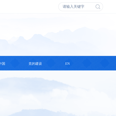
中国
党的建设
EN
会议
学习思想
丛书
支部活动
录片
演讲