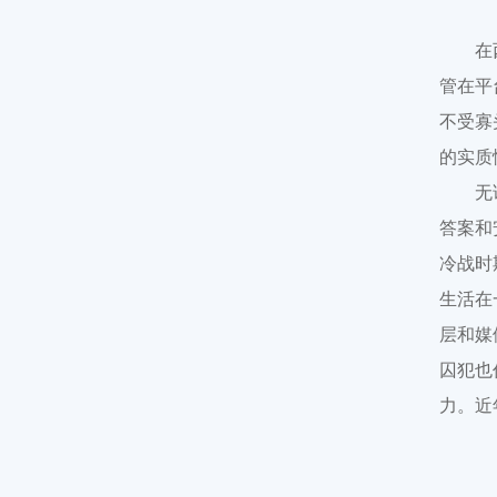
在
管在平
不受寡
的实质
无
答案和
冷战时
生活在
层和媒
囚犯也
力。近