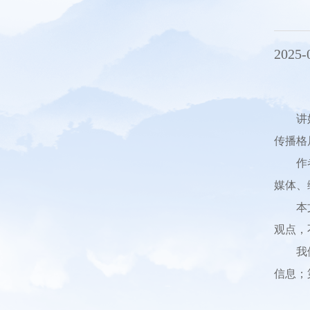
2025-
讲
传播格
作
媒体、
本
观点，
我
信息；