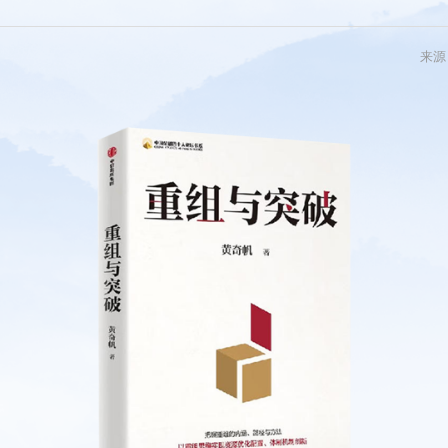
系列
新青年
来源
国际
电
图