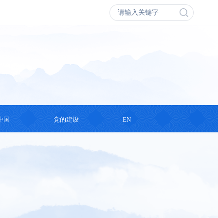
中国
党的建设
EN
会议
学习思想
丛书
支部活动
录片
演讲