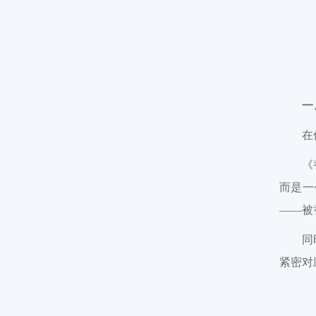
一
在
《
而是一
——被
同
紧密对