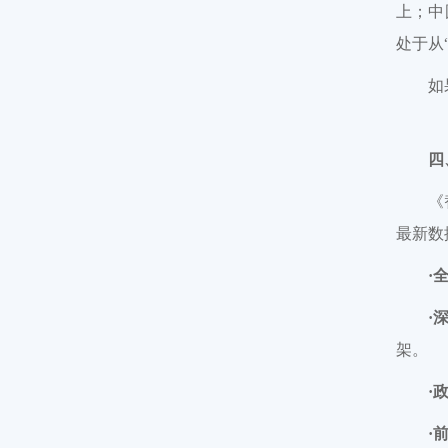
上；中
处于从
如
四
《
最新数
·
·
架。
·
·