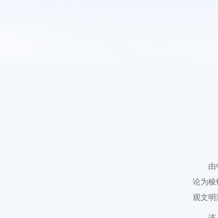
由
论为棱
观文明
该