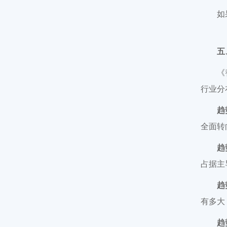
如
五
《
行业分
趋
全面转
趋
占据主
趋
有多大
趋