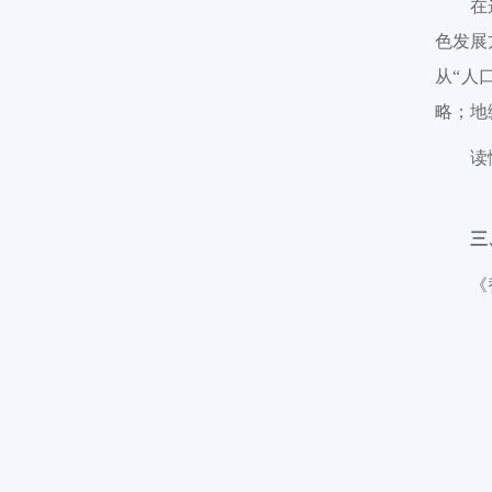
在
色发展
从“人
略；地
读
三
《