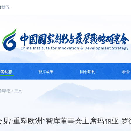
月廿五
新闻动态
智库成果
国创期刊
读懂
国创动态
思想成果
国创会刊
国际
创动态
> 正文
热点观察
智库研究
国际智库动态
系列
纪
会见“重塑欧洲”智库董事会主席玛丽亚·罗
主题