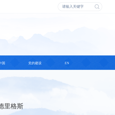
中国
党的建设
EN
会议
学习思想
丛书
支部活动
录片
德里格斯
演讲