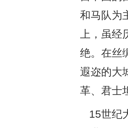
和马队为
上，虽经
绝。在丝
遐迩的大
革、君士
15世