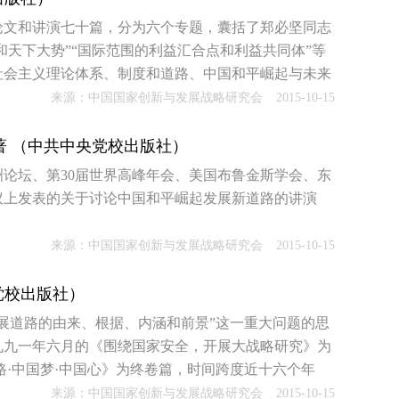
论文和讲演七十篇，分为六个专题，囊括了郑必坚同志
和天下大势”“国际范围的利益汇合点和利益共同体”等
社会主义理论体系、制度和道路、中国和平崛起与未来
神的解读和多篇与国外政要的会谈纪实，均为首次结集
来源：中国国家创新与发展战略研究会
2015-10-15
著 （中共中央党校出版社）
洲论坛、第30届世界高峰年会、美国布鲁金斯学会、东
议上发表的关于讨论中国和平崛起发展新道路的讲演
来源：中国国家创新与发展战略研究会
2015-10-15
党校出版社）
展道路的由来、根据、内涵和前景”这一重大问题的思
九九一年六月的《围绕国家安全，开展大战略研究》为
路·中国梦·中国心》为终卷篇，时间跨度近十六个年
来源：中国国家创新与发展战略研究会
2015-10-15