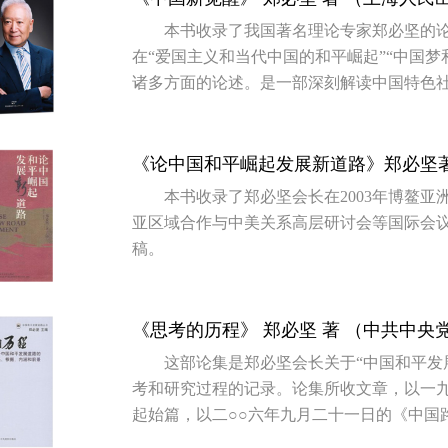
本书收录了我国著名理论专家郑必坚的
在“爱国主义和当代中国的和平崛起”“中国梦
诸多方面的论述。是一部深刻解读中国特色
发展战略的权威著作。书中所录对十八大精
出版。
《论中国和平崛起发展新道路》郑必坚
本书收录了郑必坚会长在2003年博鳌亚
亚区域合作与中美关系高层研讨会等国际会
稿。
《思考的历程》 郑必坚 著 （中共中央
这部论集是郑必坚会长关于“中国和平发
考和研究过程的记录。论集所收文章，以一
起始篇，以二○○六年九月二十一日的《中国
头。