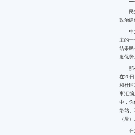
二
民
政治建
中
主的一
结果民
度优势
那
在20
和社区
事汇编
中，你
络站、
（居）
在