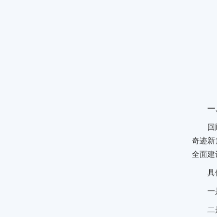
一
回
奇迹新
全面建
具
一
二