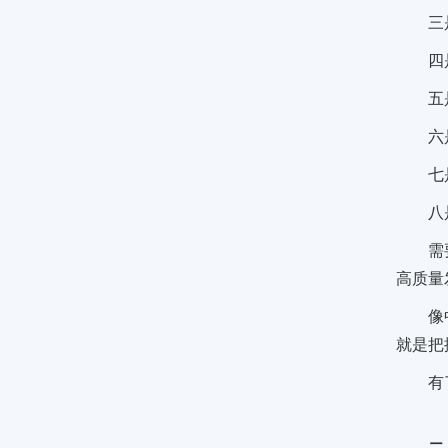
三
四
五
六
七
八
需
高质量
像
就是把
有