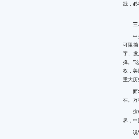
践，必
三
中
可阻挡
字、发
择。”
权，美
重大历
面
在。万
这
界，中
说