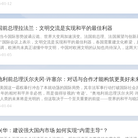
-01-12
国前总理拉法兰：文明交流是实现和平的最佳利器
当今国际形势波谲云诡、世界大变局加速演变。法国前总理、法国展望与创新基金
国”国际会议上表示，文明交流是实现和平的最佳利器，各国需重建文化桥梁，
强调，欧洲尚未真正读懂中华文明，中国对欧洲文明的认知也尚待深入，这两大
。
-01-05
地利前总理沃尔夫冈·许塞尔：对话与合作才能构筑更美好未
美国这一霸权暴行冲击了本就动荡的国际局势，其非法军事行动打破国际社会
0年的相对和平并非必然，而是值得珍视的‘奇迹’。”奥地利前总理沃尔夫冈·许
人类的未来将是光明的，但这取决于一个至关重要的前提——世界的和平与稳
-01-04
兴华：建设强大国内市场 如何实现“内需主导”？