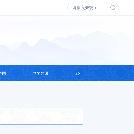
中国
党的建设
EN
会议
学习思想
丛书
支部活动
录片
演讲