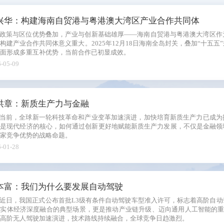
系列
兴华：构建海南自贸港与粤港澳大湾区产业合作共同体
新青年
政策与区位优势叠加，产业与创新基础雄厚——海南自贸港与粤港澳大湾区作
构建产业合作共同体意义重大。2025年12月18日海南全岛封关，叠加“十五
国际
面形成多重互补优势，当前合作已初显成效。
-05-09
电
图
洪章：新质生产力与金融
当前，全球新一轮科技革命和产业变革加速演进，加快培育新质生产力已成为
融是现代经济的核心，如何通过创新更好地赋能新质生产力发展，不仅是金融领
家竞争优势的战略命题。
-01-28
本富：我们为什么要发展自动驾驶
近日，我国正式公布首批L3级有条件自动驾驶车型准入许可，标志着高阶自
与实体经济深度融合的典型场景，更是推动产业链升级、迈向通用人工智能的
L5高阶无人驾驶加速演进，技术路线持续融合，全球竞争日趋激烈。