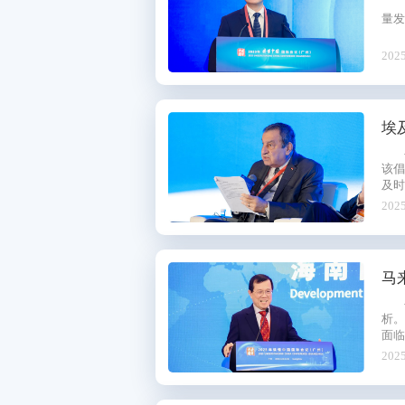
量发
2025
埃
该
及时
2025
马
析
面
的重
2025