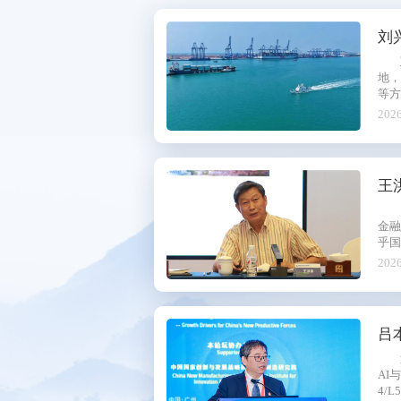
秘书处
刘
研究机构
地，
会员服务
等方
2026
联系方式
王
金
乎国
2026
吕
AI
4/