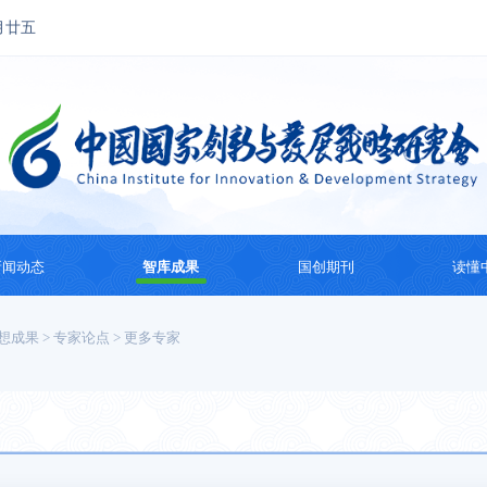
月廿五
新闻动态
智库成果
国创期刊
读懂
国创动态
思想成果
国创会刊
国际
想成果
>
专家论点
>
更多专家
热点观察
智库研究
国际智库动态
系列
纪
主题