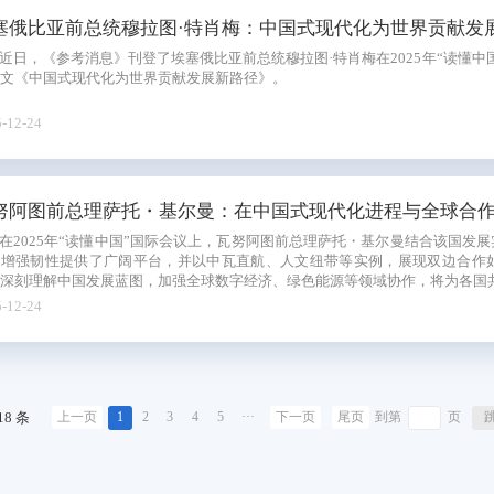
塞俄比亚前总统穆拉图·特肖梅：中国式现代化为世界贡献发
近日，《参考消息》刊登了埃塞俄比亚前总统穆拉图·特肖梅在2025年“读懂
文《中国式现代化为世界贡献发展新路径》。
-12-24
努阿图前总理萨托・基尔曼：在中国式现代化进程与全球合
在2025年“读懂中国”国际会议上，瓦努阿图前总理萨托・基尔曼结合该国发
、增强韧性提供了广阔平台，并以中瓦直航、人文纽带等实例，展现双边合作
深刻理解中国发展蓝图，加强全球数字经济、绿色能源等领域协作，将为各国
-12-24
18 条
1
2
3
4
5
···
上一页
下一页
尾页
到第
页