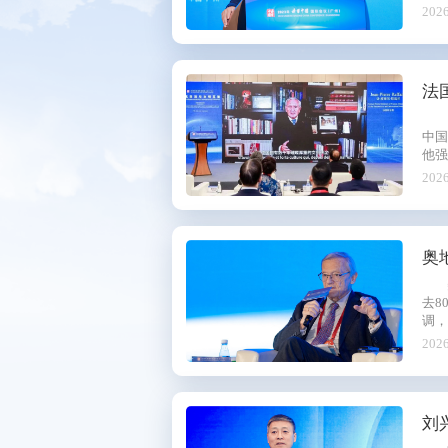
2026
法
中
他
互鉴
2026
奥
去8
调，
2026
刘