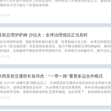
前不久召开的中央经济工作会议指出，明年经济工作要坚持内需主导，建设强
展的动力活力提出了多项具体举措。
-12-29
及前总理伊萨姆·沙拉夫：全球治理倡议正当其时
在全球局势动荡、国际原有机构问题凸显、世界面临分化之际，全球治理倡议
倡议与《联合国宪章》宗旨原则高度契合，致力于解决国际治理结构缺陷，秉持
的倡议，为构建更平衡的世界秩序指明方向，全球南方当积极作为，携手迈向
-12-25
来西亚前交通部长翁诗杰：“一带一路”重塑多边合作模式
在 2025 年“读懂中国”国际会议上，马来西亚前交通部长翁诗杰结合全球南方
。他认为，该倡议重塑多边合作，为全球南方提供发展契机，弥补全球金融治理
临单边秩序压制、美国关税政策扰乱贸易等挑战。在此背景下，如何借助东南亚
要课题。
-12-25