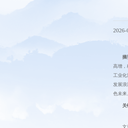
2026-
摘
高增，
工业化
发展浪
色未来
关
文