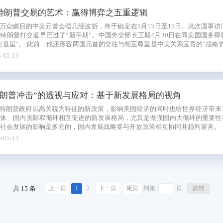
特朗普交易的艺术：赢得博弈之五重逻辑
万众瞩目的中美元首会晤几经波折，终于确定在5月13日至15日。此次国事
特朗普打交道早已过了“新手期”。中国外交部长王毅4月30日在同美国国务
首的交往与相互尊重是中美关系宝贵的“战略资产”，可见中方始终乐见两国元首保持沟通
来。对中国至关重要的是，面对特朗普这样一位独树一帜的领导人，与其博弈
-05-13
特朗普冲击”的透视与应对：基于新发展格局的视角
特朗普政府以高关税为特征的新政策，影响美国经济的同时也给世界经济带来
主体、国内国际双循环相互促进的新发展格局，尤其是做强国内大循环的重要性
社会发展的影响是多元的，国内发展战略要与开放政策相互协同并趋利避害。
-05-13
共 15 条
1
2
跳转
上一页
下一页
尾页
到第
页