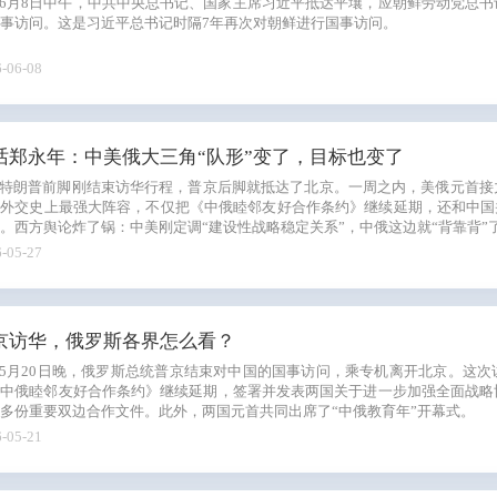
6月8日中午，中共中央总书记、国家主席习近平抵达平壤，应朝鲜劳动党总
事访问。这是习近平总书记时隔7年再次对朝鲜进行国事访问。
-06-08
话郑永年：中美俄大三角“队形”变了，目标也变了
特朗普前脚刚结束访华行程，普京后脚就抵达了北京。一周之内，美俄元首接
外交史上最强大阵容，不仅把《中俄睦邻友好合作条约》继续延期，还和中国并
。西方舆论炸了锅：中美刚定调“建设性战略稳定关系”，中俄这边就“背靠背”
-05-27
京访华，俄罗斯各界怎么看？
5月20日晚，俄罗斯总统普京结束对中国的国事访问，乘专机离开北京。这
《中俄睦邻友好合作条约》继续延期，签署并发表两国关于进一步加强全面战略
多份重要双边合作文件。此外，两国元首共同出席了“中俄教育年”开幕式。
-05-21