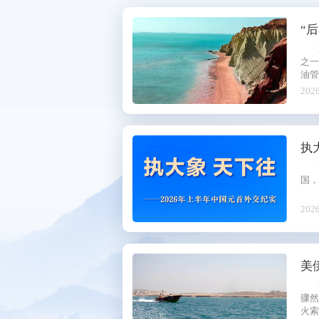
秘书处
“
研究机构
之一的
会员服务
油管
的轮
2026
联系方式
执
国，
2026
美
骤
火索