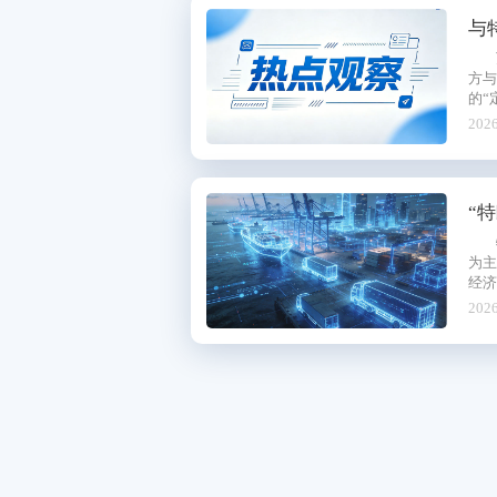
与
方与
的“定盘星”。 此前，他还形容两国元
与往
2026
“
为
经济
2026