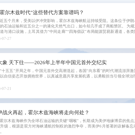
系列
后霍尔木兹时代”这些替代方案靠谱吗？
新青年
近五个月来，受美以伊冲突影响，霍尔木兹海峡航运持续受阻。这条位于伊朗
石油运输和近五分之一的液化天然气出口，如今却几乎成了商船禁区。 为规避航道风险，中东产油国加速扩建、新建输
国际
道与港口设施，土耳其借力“中间走廊”“四海倡议”布局能源贸易新通道，各类
廓正逐渐显现。
-07-27
电
图
大象 天下往——2026年上半年中国元首外交纪实
“十五五”开局之年，中国元首外交高潮迭起，各国“向东看”的时代潮流澎湃
以自信姿态开放拥抱世界，以真诚意愿共享发展机遇，以勇毅担当引领全球治
-07-21
伊战火再起，霍尔木兹海峡将走向何处？
霍尔木兹海峡作为全球石油运输的关键“咽喉”，长期成为美伊地缘博弈的焦点
然升级，根源是双方对海峡通航控制权的激烈争夺，而美伊6月签署的谅解备忘
。