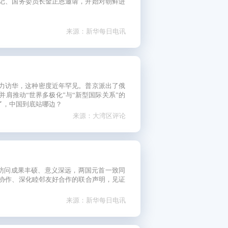
书记、国务委员长金正恩邀请，开始对朝鲜进
来源：新华每日电讯
力访华，这种密度近年罕见。普京派出了俄
肩推动“世界多极化”与“新型国际关系”的
了，中国到底站哪边？
来源：大湾区评论
次访问成果丰硕、意义深远，两国元首一致同
协作、深化睦邻友好合作的联合声明，见证
来源：新华每日电讯