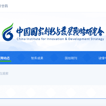
月廿四
新闻动态
智库成果
国创期刊
读懂
国创动态
思想成果
国创会刊
国际
点观察
热点观察
智库研究
国际智库动态
系列
纪
主题