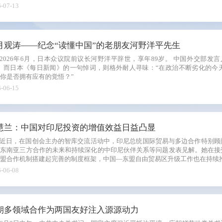
-07-13
月观涛——纪念“读懂中国”的老朋友河野洋平先生
2026年6月，日本众议院前议长河野洋平辞世，享年89岁。 中国外交部发言人表示深切哀悼，称他“毕生致力于中日友
”。而日本《每日新闻》的一句悼词，则格外耐人寻味：“在政治不断劣化的今
你是否拥有应有的觉悟？”
-06-15
慧兰：中国对印尼投资的增值效益日益凸显
近日，在国创会主办的智库交流活动中，印尼总统国际贸易与多边合作特别顾
美东南亚三方合作的未来和持续深化的中印尼伙伴关系等问题发表见解。她在接
盟合作机制搭建起完善的制度框架，中国—东盟自由贸易区升级工作也在持续
-06-08
朝多领域合作为两国友好注入源源动力