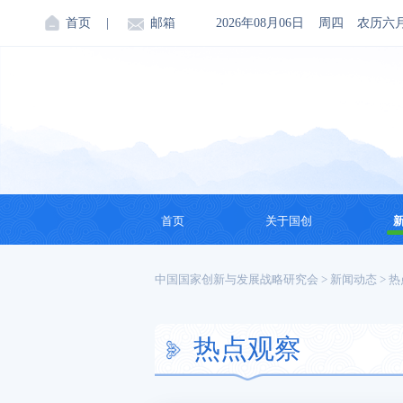
首页
|
邮箱
2026年08月06日
周四
农历六
首页
关于国创
机构简介
中国国家创新与发展战略研究会
>
新闻动态
>
热
创始人
热点观察
会领导
理事会