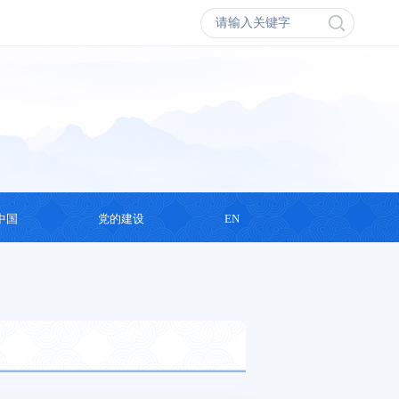
中国
党的建设
EN
会议
学习思想
丛书
支部活动
录片
演讲