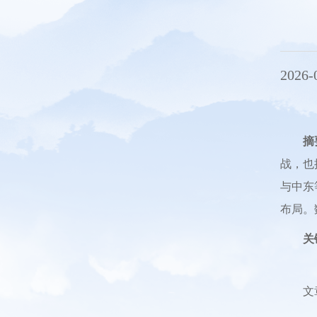
2026-
摘
战，也
与中东
布局。
关
文