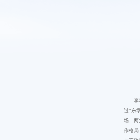
李
过“东
场、两
作格局