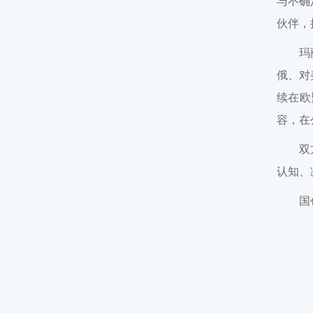
与不确
伙伴，
玛
俄、对
续在欧
容，在
双
认知、
国