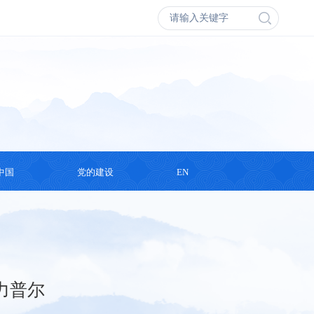
中国
党的建设
EN
会议
学习思想
丛书
支部活动
录片
力普尔
演讲