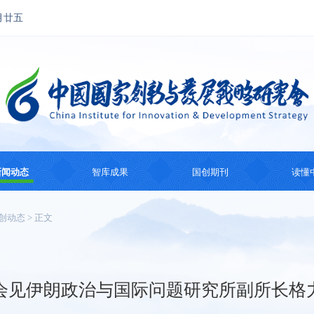
月廿五
新闻动态
智库成果
国创期刊
读懂
国创动态
思想成果
国创会刊
国际
创动态
> 正文
热点观察
智库研究
国际智库动态
系列
纪
会见伊朗政治与国际问题研究所副所长格
主题