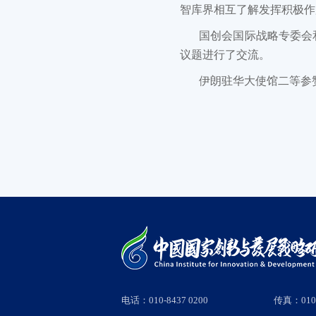
智库界相互了解发挥积极作
国创会国际战略专委会
议题进行了交流。
伊朗驻华大使馆二等参赞皮尔
电话：010-8437 0200
传真：010-