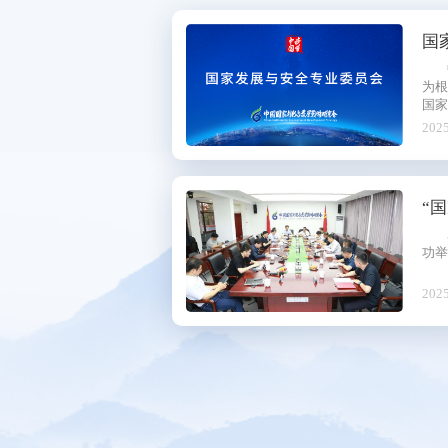
秘书处
国
研究机构
为
会员服务
国家
2025
联系方式
“
功举
2025