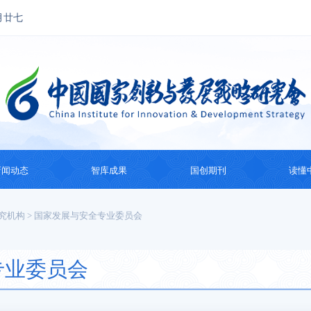
月廿七
新闻动态
智库成果
国创期刊
读懂
国创动态
思想成果
国创会刊
国际
究机构
>
国家发展与安全专业委员会
热点观察
智库研究
国际智库动态
系列
专业委员会
纪
主题