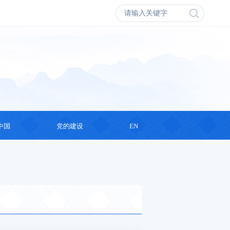
中国
党的建设
EN
会议
学习思想
丛书
支部活动
录片
演讲