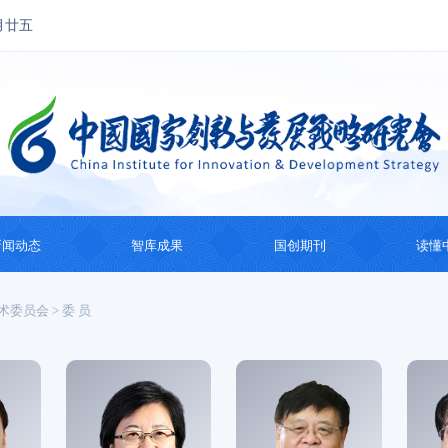
月廿五
新闻动态
智库成果
国创期刊
读懂
国创动态
思想成果
国创会刊
国际
术委员会
>
委 员
热点观察
智库研究
国际智库动态
系列
纪
主题