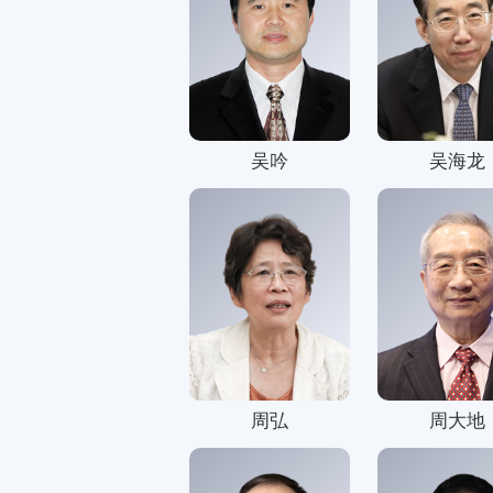
吴吟
吴海龙
周弘
周大地