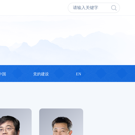
中国
党的建设
EN
会议
学习思想
丛书
支部活动
录片
演讲