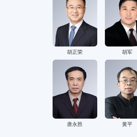
胡正荣
胡军
唐永胜
黄平