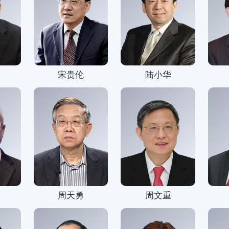
宋贵伦
陆小华
周天勇
周文重