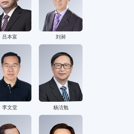
短视频
看中国
研讨会
吕本富
刘昶
影展
片展
李文堂
杨洁勉