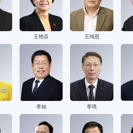
系列
新青年
国际
王艳芬
王缉思
电
图
李灿
李琪