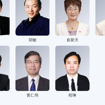
胡敏
俞新天
黄仁伟
程琳