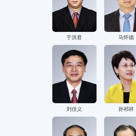
秘书处
研究机构
会员服务
于洪君
马怀德
联系方式
刘佳义
孙祁祥