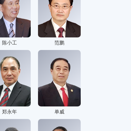
陈小工
范鹏
郑永年
单威