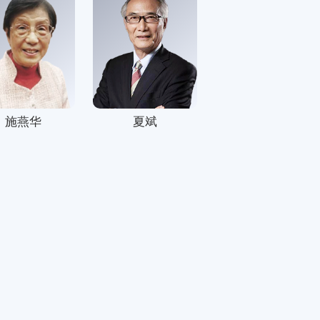
施燕华
夏斌